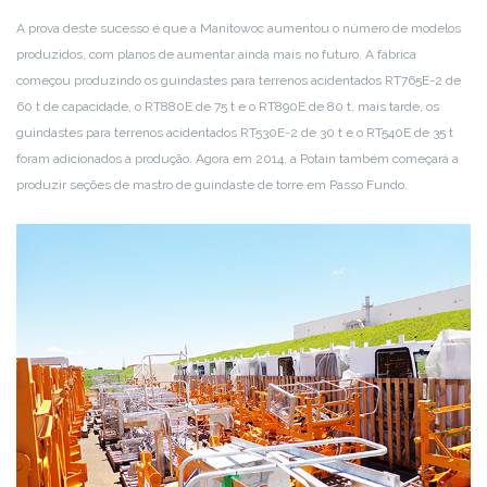
A prova deste sucesso é que a Manitowoc aumentou o número de modelos
produzidos, com planos de aumentar ainda mais no futuro. A fábrica
começou produzindo os guindastes para terrenos acidentados RT765E-2 de
60 t de capacidade, o RT880E de 75 t e o RT890E de 80 t, mais tarde, os
guindastes para terrenos acidentados RT530E-2 de 30 t e o RT540E de 35 t
foram adicionados à produção. Agora em 2014, a Potain também começará a
produzir seções de mastro de guindaste de torre em Passo Fundo.