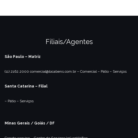
Filiais/Agentes
São Paulo – Matriz
(11) 2162.2000
comercial@locabens.com.br
– Comercial
– Pátio
– Serviços
Santa Catarina – Filial
– Pátio
– Serviços
Minas Gerais / Goiás / DF
Construservice – Centro de Serviços
(31) 3397.1833