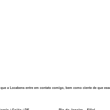
que a Locabens entre em contato comigo, bem como ciente de que esses
erais / Goiás / DF
Rio de Janeiro – Filial