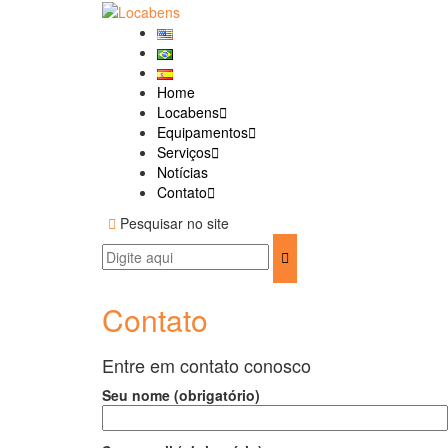
Pular
para
conteúdo
Home
Locabens
Equipamentos
Serviços
Notícias
Contato
Pesquisar no site
Procurar:
Pesquisar
Contato
Entre em contato conosco
Seu nome (obrigatório)