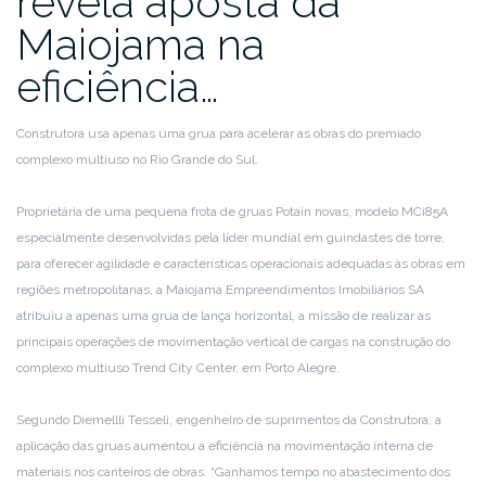
revela aposta da
Maiojama na
eficiência…
Construtora usa apenas uma grua para acelerar as obras do premiado
complexo multiuso no Rio Grande do Sul.
Proprietária de uma pequena frota de gruas Potain novas, modelo MCi85A
especialmente desenvolvidas pela líder mundial em guindastes de torre,
para oferecer agilidade e características operacionais adequadas às obras em
regiões metropolitanas, a Maiojama Empreendimentos Imobiliários SA
atribuiu a apenas uma grua de lança horizontal, a missão de realizar as
principais operações de movimentação vertical de cargas na construção do
complexo multiuso Trend City Center, em Porto Alegre.
Segundo Diemellli Tesseli, engenheiro de suprimentos da Construtora, a
aplicação das gruas aumentou a eficiência na movimentação interna de
materiais nos canteiros de obras. “Ganhamos tempo no abastecimento dos