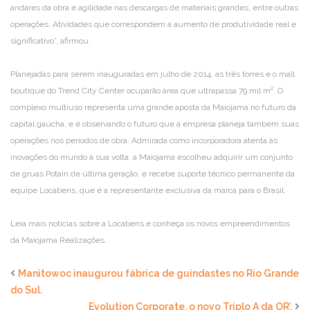
andares da obra e agilidade nas descargas de materiais grandes, entre outras
operações. Atividades que correspondem a aumento de produtividade real e
significativo”, afirmou.
Planejadas para serem inauguradas em julho de 2014, as três torres e o mall
boutique do Trend City Center ocuparão área que ultrapassa 79 mil m². O
complexo multiuso representa uma grande aposta da Maiojama no futuro da
capital gaúcha, e é observando o futuro que a empresa planeja também suas
operações nos períodos de obra. Admirada como incorporadora atenta às
inovações do mundo à sua volta, a Maiojama escolheu adquirir um conjunto
de gruas Potain de última geração, e recebe suporte técnico permanente da
equipe Locabens, que é a representante exclusiva da marca para o Brasil.
Leia mais notícias sobre a Locabens e conheça os novos empreendimentos
da Maiojama Realizações.
Manitowoc inaugurou fábrica de guindastes no Rio Grande
do Sul.
Evolution Corporate, o novo Triplo A da OR’.