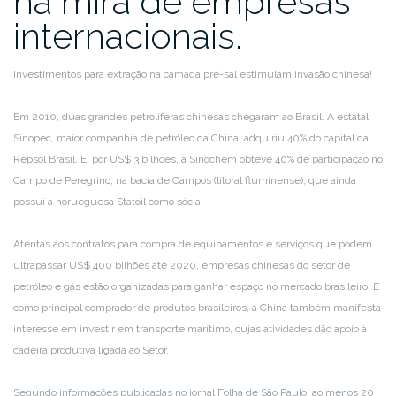
na mira de empresas
internacionais.
Investimentos para extração na camada pré-sal estimulam invasão chinesa!
Em 2010, duas grandes petrolíferas chinesas chegaram ao Brasil. A estatal
Sinopec, maior companhia de petróleo da China, adquiriu 40% do capital da
Repsol Brasil. E, por US$ 3 bilhões, a Sinochem obteve 40% de participação no
Campo de Peregrino, na bacia de Campos (litoral fluminense), que ainda
possui a norueguesa Statoil como sócia.
Atentas aos contratos para compra de equipamentos e serviços que podem
ultrapassar US$ 400 bilhões até 2020, empresas chinesas do setor de
petróleo e gás estão organizadas para ganhar espaço no mercado brasileiro. E
como principal comprador de produtos brasileiros, a China também manifesta
interesse em investir em transporte marítimo, cujas atividades dão apoio à
cadeira produtiva ligada ao Setor.
Segundo informações publicadas no jornal Folha de São Paulo, ao menos 20