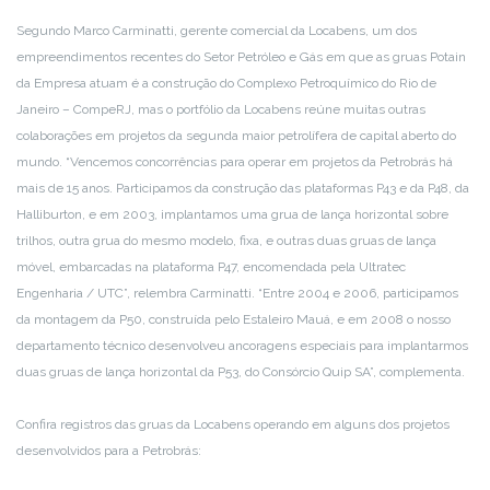
Segundo Marco Carminatti, gerente comercial da Locabens, um dos
empreendimentos recentes do Setor Petróleo e Gás em que as gruas Potain
da Empresa atuam é a construção do Complexo Petroquímico do Rio de
Janeiro – CompeRJ, mas o portfólio da Locabens reúne muitas outras
colaborações em projetos da segunda maior petrolífera de capital aberto do
mundo. “Vencemos concorrências para operar em projetos da Petrobrás há
mais de 15 anos. Participamos da construção das plataformas P43 e da P48, da
Halliburton, e em 2003, implantamos uma grua de lança horizontal sobre
trilhos, outra grua do mesmo modelo, fixa, e outras duas gruas de lança
móvel, embarcadas na plataforma P47, encomendada pela Ultratec
Engenharia / UTC”, relembra Carminatti. “Entre 2004 e 2006, participamos
da montagem da P50, construída pelo Estaleiro Mauá, e em 2008 o nosso
departamento técnico desenvolveu ancoragens especiais para implantarmos
duas gruas de lança horizontal da P53, do Consórcio Quip SA”, complementa.
Confira registros das gruas da Locabens operando em alguns dos projetos
desenvolvidos para a Petrobrás: