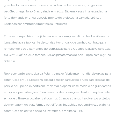
grandes fornecedores chineses da cadeia de bens e serviços ligados ao
petróleo chegarão ao Brasil, ainda em 2011. São empresas interessadas na
forte demanda oriunda especialmente de projetos na camada pré-sal,
liderados por empreendimentos da Petrobras.
Entre as companhias que já fornecem para empreendimentos brasileiros, o
jornal destaca a fabricante de sondas Honghua, que ganhou contrato para
fornecer dois equipamentos de perfuração para a Queiroz Galvão Óleo e Gás,
e a CIMC Raffles, que forneceu duas plataformas de perfuração para o grupo
Schahin.
Representante exclusiva da Potain, o maior fabricante mundial de gruas para
construção civil, a Locabens possui o maior parque de gruas para locação do
país, e equipe de experts em implantar e operar esse modelo de guindastes
em quaisquer situações. E entre as muitas operações de alta complexidade
em que o time da Locabens atuou nos últimos 40 anos, há diversos projetos
de montagem de plataformas petrolíferas, indústrias petroquímicas e até na
construção do edifício sede da Petrobrás, em Vitória – ES.