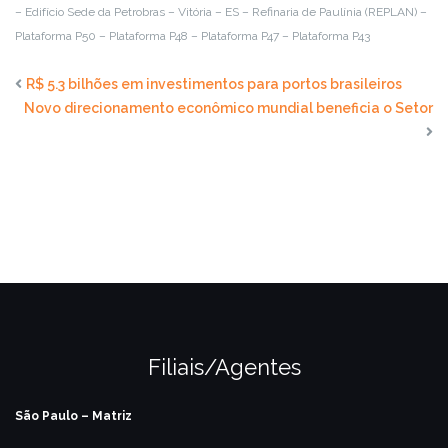
– Edifício Sede da Petrobras – Vitória – ES
– Refinaria de Paulínia (REPLAN)
–
Plataforma P50
– Plataforma P48
– Plataforma P47
– Plataforma P43
R$ 5.3 bilhões em investimentos para portos brasileiros
Novo direcionamento econômico mundial beneficia o Setor
Filiais/Agentes
São Paulo – Matriz