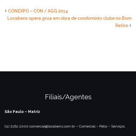
CONEXPO – CON / AGG 2014
Locabens opera grua em obra de condomínio clube no Bom
Retiro
Filiais/Agentes
São Paulo – Matriz
(11) 2162.2000
comercial@locabens.com.br
– Comercial
– Pátio
– Serviços