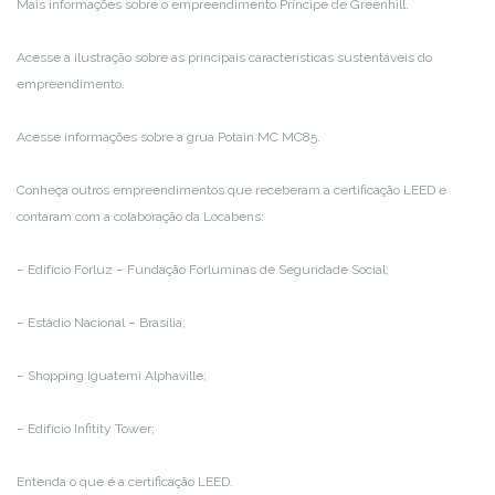
Mais informações sobre o empreendimento Príncipe de Greenhill.
Acesse a ilustração sobre as principais características sustentáveis do
empreendimento.
Acesse informações sobre a grua Potain MC MC85.
Conheça outros empreendimentos que receberam a certificação LEED e
contaram com a colaboração da Locabens:
– Edifício Forluz – Fundação Forluminas de Seguridade Social;
– Estádio Nacional – Brasília;
– Shopping Iguatemi Alphaville;
– Edifício Infitity Tower;
Entenda o que é a certificação LEED.