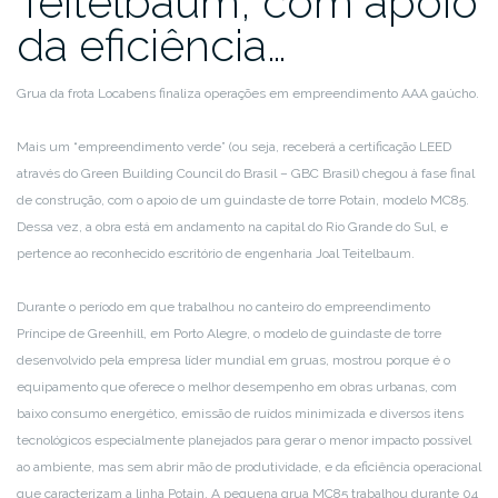
Teitelbaum, com apoio
da eficiência…
Grua da frota Locabens finaliza operações em empreendimento AAA gaúcho.
Mais um “empreendimento verde” (ou seja, receberá a certificação LEED
através do Green Building Council do Brasil – GBC Brasil) chegou à fase final
de construção, com o apoio de um guindaste de torre Potain, modelo MC85.
Dessa vez, a obra está em andamento na capital do Rio Grande do Sul, e
pertence ao reconhecido escritório de engenharia Joal Teitelbaum.
Durante o período em que trabalhou no canteiro do empreendimento
Príncipe de Greenhill, em Porto Alegre, o modelo de guindaste de torre
desenvolvido pela empresa líder mundial em gruas, mostrou porque é o
equipamento que oferece o melhor desempenho em obras urbanas, com
baixo consumo energético, emissão de ruídos minimizada e diversos itens
tecnológicos especialmente planejados para gerar o menor impacto possível
ao ambiente, mas sem abrir mão de produtividade, e da eficiência operacional
que caracterizam a linha Potain. A pequena grua MC85 trabalhou durante 04