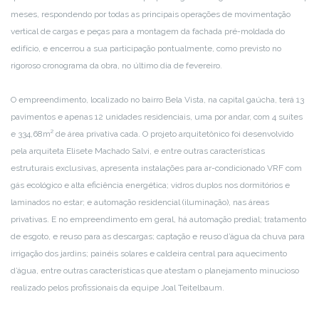
meses, respondendo por todas as principais operações de movimentação
vertical de cargas e peças para a montagem da fachada pré-moldada do
edifício, e encerrou a sua participação pontualmente, como previsto no
rigoroso cronograma da obra, no último dia de fevereiro.
O empreendimento, localizado no bairro Bela Vista, na capital gaúcha, terá 13
pavimentos e apenas 12 unidades residenciais, uma por andar, com 4 suítes
e 334,68m² de área privativa cada. O projeto arquitetônico foi desenvolvido
pela arquiteta Elisete Machado Salvi, e entre outras características
estruturais exclusivas, apresenta instalações para ar-condicionado VRF com
gás ecológico e alta eficiência energética; vidros duplos nos dormitórios e
laminados no estar; e automação residencial (iluminação), nas áreas
privativas. E no empreendimento em geral, há automação predial; tratamento
de esgoto, e reuso para as descargas; captação e reuso d’água da chuva para
irrigação dos jardins; painéis solares e caldeira central para aquecimento
d’água, entre outras características que atestam o planejamento minucioso
realizado pelos profissionais da equipe Joal Teitelbaum.