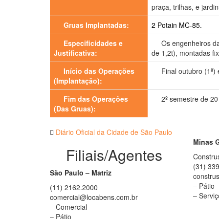
praça, trilhas, e jar
Gruas Implantadas:
2 Potain MC-85.
Especificidades e
Os engenheiros da
Justificativa:
de 1,2t), montadas f
Início das Operações
Final outubro (1ª) 
(Implantação):
Fim das Operações
2º semestre de 20
(Das Gruas):
Diário Oficial da Cidade de São Paulo
Minas G
Filiais/Agentes
Construs
(31) 33
São Paulo – Matriz
constru
– Pátio
(11) 2162.2000
– Serviç
comercial@locabens.com.br
– Comercial
– Pátio