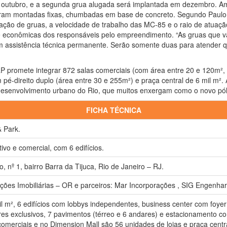
e outubro, e a segunda grua alugada será implantada em dezembro. A
foram montadas fixas, chumbadas em base de concreto. Segundo Paulo 
icação de gruas, a velocidade de trabalho das MC-85 e o raio de atuaç
 e econômicas dos responsáveis pelo empreendimento. “As gruas que v
 assistência técnica permanente. Serão somente duas para atender 
 promete integrar 872 salas comerciais (com área entre 20 e 120m², 
pé-direito duplo (área entre 30 e 255m²) e praça central de 6 mil m².
desenvolvimento urbano do Rio, que muitos enxergam como o novo pól
FICHA TÉCNICA
& Park.
vo e comercial, com 6 edifícios.
, nº 1, bairro Barra da Tijuca, Rio de Janeiro – RJ.
ções Imobiliárias – OR e parceiros: Mar Incorporações , SIG Engenha
il m², 6 edifícios com lobbys independentes, business center com foyer
res exclusivos, 7 pavimentos (térreo e 6 andares) e estacionamento c
 comerciais e no Dimension Mall são 56 unidades de lojas e praça cen