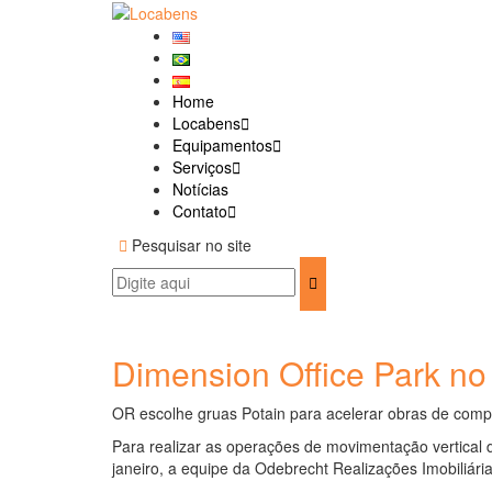
Pular
para
conteúdo
Home
Locabens
Equipamentos
Serviços
Notícias
Contato
Pesquisar no site
Procurar:
Pesquisar
Dimension Office Park no
OR escolhe gruas Potain para acelerar obras de comp
Para realizar as operações de movimentação vertical 
janeiro, a equipe da Odebrecht Realizações Imobiliá