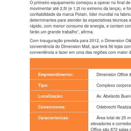
O primeiro equipamento começou a operar no final d
movimentar até 2,5t (e 1,2t no extremo da lança), e 
confiabilidade da marca Potain, líder mundial na fabr
determinantes para atender às expectativas técnicas
rápido, com menor consumo de energia, e contam com
farão um grande trabalho”, afirma.
Com inauguração prevista para 2012, o Dimension O&P
conveniência do Dimension Mall, que terá 56 lojas com 
conveniência e lazer em uma das regiões com maior 
Empreendimento:
Dimension Office 
Tipo:
Complexo corporati
Localização:
Av. Abelardo Bueno
Construtores:
Odebrecht Realiza
Características:
Área total de 25 m
elevadores e corredo
Office são 872 salas