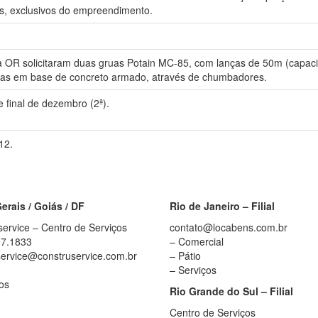
dins, exclusivos do empreendimento.
 OR solicitaram duas gruas Potain MC-85, com lanças de 50m (capac
ixas em base de concreto armado, através de chumbadores.
e final de dezembro (2ª).
12.
erais / Goiás / DF
Rio de Janeiro – Filial
ervice – Centro de Serviços
contato@locabens.com.br
97.1833
– Comercial
service@construservice.com.br
– Pátio
– Serviços
os
Rio Grande do Sul – Filial
Centro de Serviços