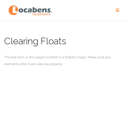
Saltar
al
contenido
Clearing Floats
The last item in this page’s content is a floated image. Make sure any
elements after it are clearing properly.